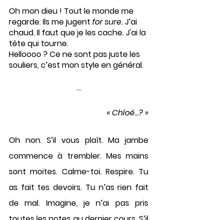
Oh mon dieu ! Tout le monde me 
regarde. Ils me jugent 
for sure. 
J’ai 
chaud. Il faut que je les cache. J'ai la 
tête qui tourne. 
Helloooo ? Ce ne sont pas juste les 
souliers, c’est mon style en général. 
...
« Chloé…? »
Oh non. S’il vous plaît. Ma jambe 
commence à trembler. Mes mains 
sont moites. Calme-toi. Respire. Tu 
as fait tes devoirs. Tu n’as rien fait 
de mal. Imagine, je n’ai pas pris 
toutes les notes au dernier cours. S’il 