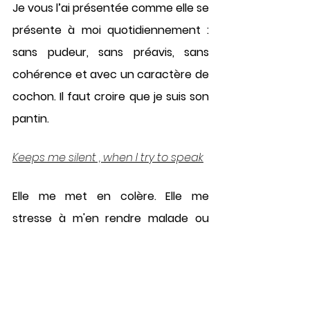
Je vous l’ai présentée comme elle se 
présente à moi quotidiennement : 
sans pudeur, sans préavis, sans 
cohérence et avec un caractère de 
cochon. Il faut croire que je suis son 
pantin. 
Keeps me silent , when I try to speak
Elle me met en colère. Elle me 
stresse à m'en rendre malade ou 
encore me paralyse. C’est une 
éternelle guerre contre moi-même. 
En parler? Autant me battre avec 
un grizzly ou me promener nue dans 