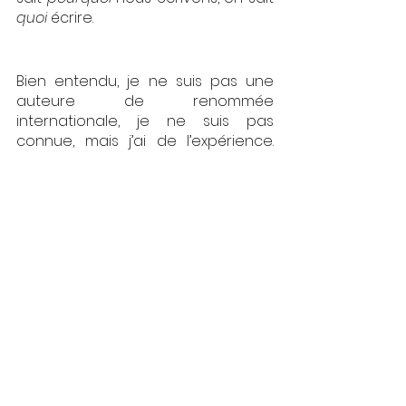
quoi 
écrire.
Bien entendu, je ne suis pas une 
auteure de renommée 
internationale, je ne suis pas 
connue, mais j’ai de l’expérience. 
Ces conseils sont donc 
uniquement là pour vous aider à 
débuter l’incroyable aventure 
qu’est l’écriture, ou vous améliorer. 
C’est maintenant l’heure d’écrire, 
lancez-vous, et n'abandonnez 
surtout pas!
Chronique